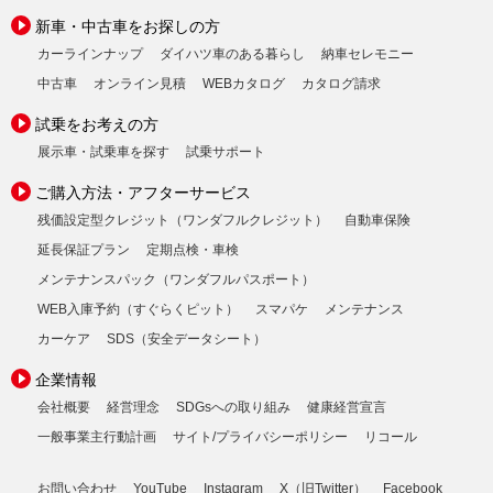
新車・中古車をお探しの方
カーラインナップ
ダイハツ車のある暮らし
納車セレモニー
中古車
オンライン見積
WEBカタログ
カタログ請求
試乗をお考えの方
展示車・試乗車を探す
試乗サポート
ご購入方法・アフターサービス
残価設定型クレジット（ワンダフルクレジット）
自動車保険
延長保証プラン
定期点検・車検
メンテナンスパック（ワンダフルパスポート）
WEB入庫予約（すぐらくピット）
スマパケ
メンテナンス
カーケア
SDS（安全データシート）
企業情報
会社概要
経営理念
SDGsへの取り組み
健康経営宣言
一般事業主行動計画
サイト/プライバシーポリシー
リコール
お問い合わせ
YouTube
Instagram
X（旧Twitter）
Facebook