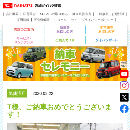
会社概要
経営理念
SDGsへの取り組み
健康経営宣言
一般事業主行動計画
採用情報
所有権解除
リコール
サイト/プライバシーポリシー
お問い合わせ
店舗のご案内
新車をお探しの方
サービス・メンテナンス
ご購入ガイド
公式
SNS
気仙沼店
2020.03.22
T様、ご納車おめでとうございま
す！