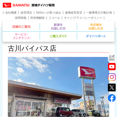
会社概要
経営理念
SDGsへの取り組み
健康経営宣言
一般事業主行動計画
採用情報
所有権解除
リコール
サイト/プライバシーポリシー
お問い合わせ
店舗のご案内
新車をお探しの方
サービス・メンテナンス
ご購入ガイド
古川バイパス店
公式
SNS