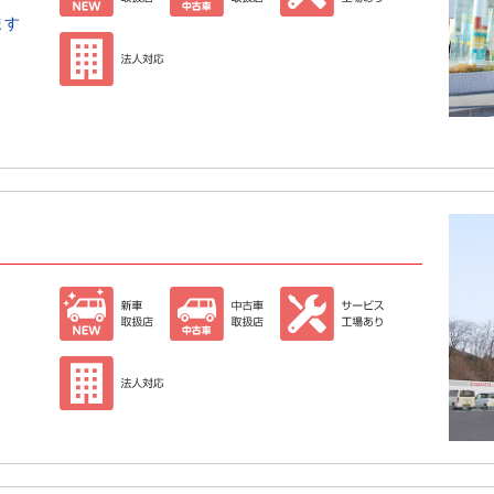
ます
）
）