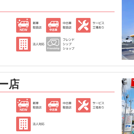
）
ー店
）