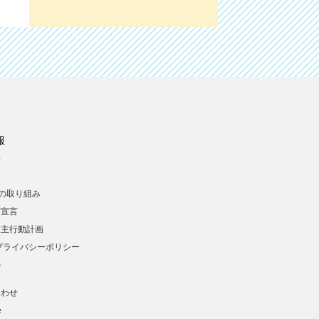
報
要
念
への取り組み
営宣言
業主行動計画
プライバシーポリシー
ル
合わせ
e