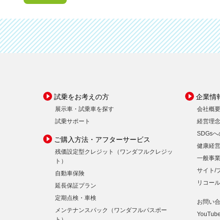
試乗をお考えの方
企業情
展示車・試乗車を探す
会社概
試乗サポート
経営理
SDGs
ご購入方法・アフターサービス
健康経
残価設定型クレジット（ワンダフルクレジッ
一般事
ト）
サイト/
自動車保険
リコー
延長保証プラン
定期点検・車検
お問い
メンテナンスパック（ワンダフルパスポー
YouTub
ト）