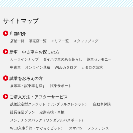
サイトマップ
店舗紹介
店舗一覧
販売店一覧
エリア一覧
スタッフブログ
新車・中古車をお探しの方
カーラインナップ
ダイハツ車のある暮らし
納車セレモニー
中古車
オンライン見積
WEBカタログ
カタログ請求
試乗をお考えの方
展示車・試乗車を探す
試乗サポート
ご購入方法・アフターサービス
残価設定型クレジット（ワンダフルクレジット）
自動車保険
延長保証プラン
定期点検・車検
メンテナンスパック（ワンダフルパスポート）
WEB入庫予約（すぐらくピット）
スマパケ
メンテナンス