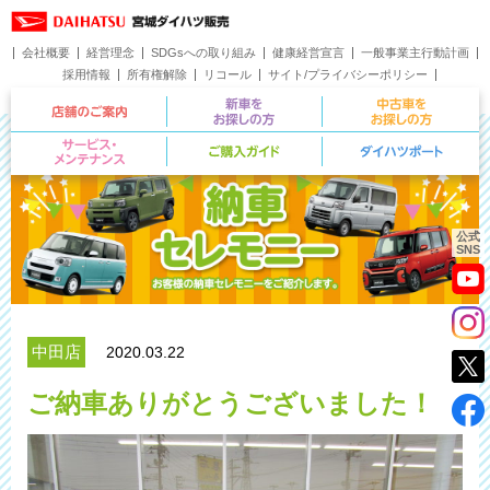
会社概要
経営理念
SDGsへの取り組み
健康経営宣言
一般事業主行動計画
採用情報
所有権解除
リコール
サイト/プライバシーポリシー
お問い合わせ
店舗のご案内
新車をお探しの方
サービス・メンテナンス
ご購入ガイド
公式
SNS
中田店
2020.03.22
ご納車ありがとうございました！