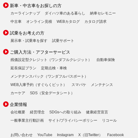
新車・中古車をお探しの方
カーラインナップ
ダイハツ車のある暮らし
納車セレモニー
中古車
オンライン見積
WEBカタログ
カタログ請求
試乗をお考えの方
展示車・試乗車を探す
試乗サポート
ご購入方法・アフターサービス
残価設定型クレジット（ワンダフルクレジット）
自動車保険
延長保証プラン
定期点検・車検
メンテナンスパック（ワンダフルパスポート）
WEB入庫予約（すぐらくピット）
スマパケ
メンテナンス
カーケア
SDS（安全データシート）
企業情報
会社概要
経営理念
SDGsへの取り組み
健康経営宣言
一般事業主行動計画
サイト/プライバシーポリシー
リコール
お問い合わせ
YouTube
Instagram
X（旧Twitter）
Facebook