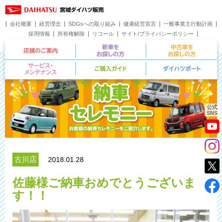
会社概要
経営理念
SDGsへの取り組み
健康経営宣言
一般事業主行動計画
採用情報
所有権解除
リコール
サイト/プライバシーポリシー
お問い合わせ
店舗のご案内
新車をお探しの方
サービス・メンテナンス
ご購入ガイド
公式
SNS
古川店
2018.01.28
佐藤様ご納車おめでとうございま
す！！