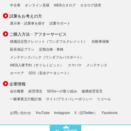
中古車
オンライン見積
WEBカタログ
カタログ請求
試乗をお考えの方
展示車・試乗車を探す
試乗サポート
ご購入方法・アフターサービス
残価設定型クレジット（ワンダフルクレジット）
自動車保険
延長保証プラン
定期点検・車検
メンテナンスパック（ワンダフルパスポート）
WEB入庫予約（すぐらくピット）
スマパケ
メンテナンス
カーケア
SDS（安全データシート）
企業情報
会社概要
経営理念
SDGsへの取り組み
健康経営宣言
一般事業主行動計画
サイト/プライバシーポリシー
リコール
お問い合わせ
YouTube
Instagram
X（旧Twitter）
Facebook