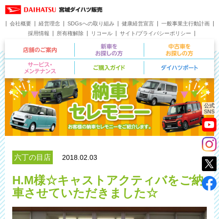
会社概要
経営理念
SDGsへの取り組み
健康経営宣言
一般事業主行動計画
採用情報
所有権解除
リコール
サイト/プライバシーポリシー
お問い合わせ
店舗のご案内
新車をお探しの方
サービス・メンテナンス
ご購入ガイド
公式
SNS
六丁の目店
2018.02.03
H.M様☆キャストアクティバをご納
車させていただきました☆