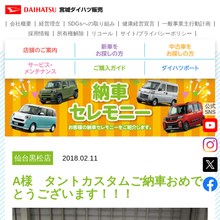
会社概要
経営理念
SDGsへの取り組み
健康経営宣言
一般事業主行動計画
採用情報
所有権解除
リコール
サイト/プライバシーポリシー
お問い合わせ
店舗のご案内
新車をお探しの方
サービス・メンテナンス
ご購入ガイド
公式
SNS
仙台黒松店
2018.02.11
A様 タントカスタムご納車おめで
とうございます！！！