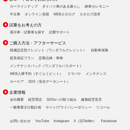
カーラインナップ
ダイハツ車のある暮らし
納車セレモニー
中古車
オンライン見積
WEBカタログ
カタログ請求
試乗をお考えの方
展示車・試乗車を探す
試乗サポート
ご購入方法・アフターサービス
残価設定型クレジット（ワンダフルクレジット）
自動車保険
延長保証プラン
定期点検・車検
メンテナンスパック（ワンダフルパスポート）
WEB入庫予約（すぐらくピット）
スマパケ
メンテナンス
カーケア
SDS（安全データシート）
企業情報
会社概要
経営理念
SDGsへの取り組み
健康経営宣言
一般事業主行動計画
サイト/プライバシーポリシー
リコール
お問い合わせ
YouTube
Instagram
X（旧Twitter）
Facebook