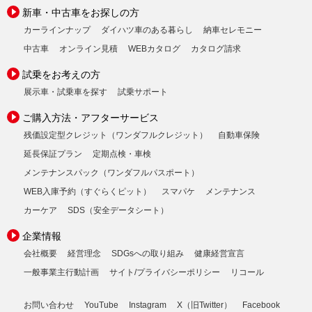
新車・中古車をお探しの方
カーラインナップ
ダイハツ車のある暮らし
納車セレモニー
中古車
オンライン見積
WEBカタログ
カタログ請求
試乗をお考えの方
展示車・試乗車を探す
試乗サポート
ご購入方法・アフターサービス
残価設定型クレジット（ワンダフルクレジット）
自動車保険
延長保証プラン
定期点検・車検
メンテナンスパック（ワンダフルパスポート）
WEB入庫予約（すぐらくピット）
スマパケ
メンテナンス
カーケア
SDS（安全データシート）
企業情報
会社概要
経営理念
SDGsへの取り組み
健康経営宣言
一般事業主行動計画
サイト/プライバシーポリシー
リコール
お問い合わせ
YouTube
Instagram
X（旧Twitter）
Facebook