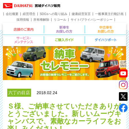
会社概要
経営理念
SDGsへの取り組み
健康経営宣言
一般事業主行動計画
採用情報
所有権解除
リコール
サイト/プライバシーポリシー
お問い合わせ
店舗のご案内
新車をお探しの方
サービス・メンテナンス
ご購入ガイド
公式
SNS
六丁の目店
2018.02.24
Ｓ様、ご納車させていただきありが
とうございました。新しいムーヴキ
ャンバスで、素敵なカーライフをお
楽しみください！