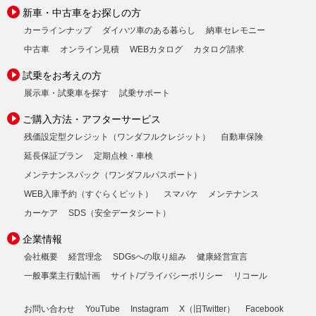
新車・中古車をお探しの方
カーラインナップ
ダイハツ車のある暮らし
納車セレモニー
中古車
オンライン見積
WEBカタログ
カタログ請求
試乗をお考えの方
展示車・試乗車を探す
試乗サポート
ご購入方法・アフターサービス
残価設定型クレジット（ワンダフルクレジット）
自動車保険
延長保証プラン
定期点検・車検
メンテナンスパック（ワンダフルパスポート）
WEB入庫予約（すぐらくピット）
スマパケ
メンテナンス
カーケア
SDS（安全データシート）
企業情報
会社概要
経営理念
SDGsへの取り組み
健康経営宣言
一般事業主行動計画
サイト/プライバシーポリシー
リコール
お問い合わせ
YouTube
Instagram
X（旧Twitter）
Facebook