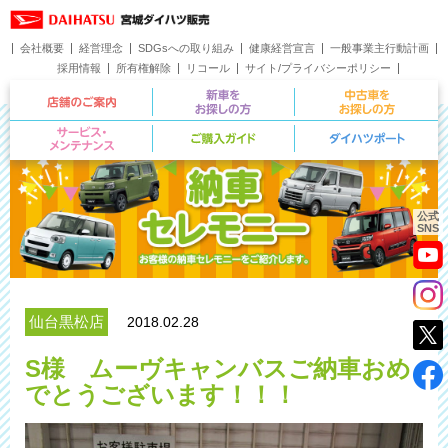
会社概要
経営理念
SDGsへの取り組み
健康経営宣言
一般事業主行動計画
採用情報
所有権解除
リコール
サイト/プライバシーポリシー
お問い合わせ
店舗のご案内
新車をお探しの方
サービス・メンテナンス
ご購入ガイド
公式
SNS
仙台黒松店
2018.02.28
S様 ムーヴキャンバスご納車おめ
でとうございます！！！