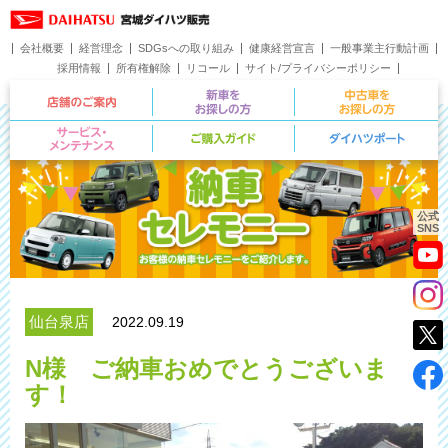
会社概要
経営理念
SDGsへの取り組み
健康経営宣言
一般事業主行動計画
採用情報
所有権解除
リコール
サイト/プライバシーポリシー
お問い合わせ
店舗のご案内
新車をお探しの方
サービス・メンテナンス
ご購入ガイド
公式
SNS
仙台泉店
2022.09.19
N様 ご納車おめでとうございま
す！