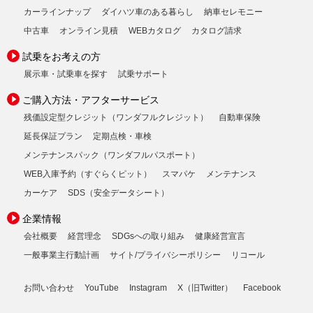
カーラインナップ
ダイハツ車のある暮らし
納車セレモニー
中古車
オンライン見積
WEBカタログ
カタログ請求
試乗をお考えの方
展示車・試乗車を探す
試乗サポート
ご購入方法・アフターサービス
残価設定型クレジット（ワンダフルクレジット）
自動車保険
延長保証プラン
定期点検・車検
メンテナンスパック（ワンダフルパスポート）
WEB入庫予約（すぐらくピット）
スマパケ
メンテナンス
カーケア
SDS（安全データシート）
企業情報
会社概要
経営理念
SDGsへの取り組み
健康経営宣言
一般事業主行動計画
サイト/プライバシーポリシー
リコール
お問い合わせ
YouTube
Instagram
X（旧Twitter）
Facebook