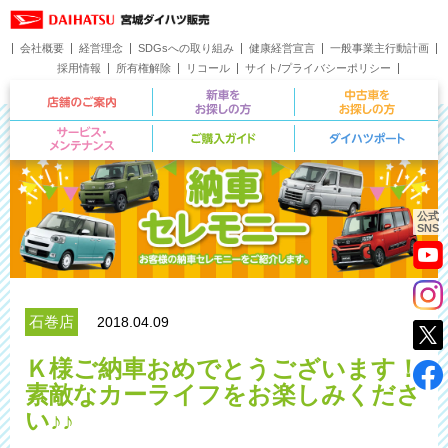
会社概要
経営理念
SDGsへの取り組み
健康経営宣言
一般事業主行動計画
採用情報
所有権解除
リコール
サイト/プライバシーポリシー
お問い合わせ
店舗のご案内
新車をお探しの方
サービス・メンテナンス
ご購入ガイド
公式
SNS
石巻店
2018.04.09
Ｋ様ご納車おめでとうございます！
素敵なカーライフをお楽しみくださ
い♪♪