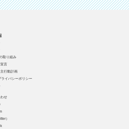
報
要
念
への取り組み
営宣言
業主行動計画
プライバシーポリシー
ル
合わせ
e
am
tter）
ok