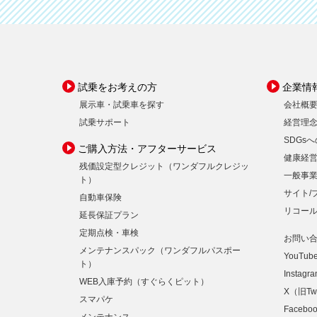
試乗をお考えの方
企業情
展示車・試乗車を探す
会社概
試乗サポート
経営理
SDGs
ご購入方法・アフターサービス
健康経
残価設定型クレジット（ワンダフルクレジッ
一般事
ト）
サイト/
自動車保険
リコー
延長保証プラン
定期点検・車検
お問い
メンテナンスパック（ワンダフルパスポー
YouTub
ト）
Instagr
WEB入庫予約（すぐらくピット）
X（旧Twi
スマパケ
Facebo
メンテナンス