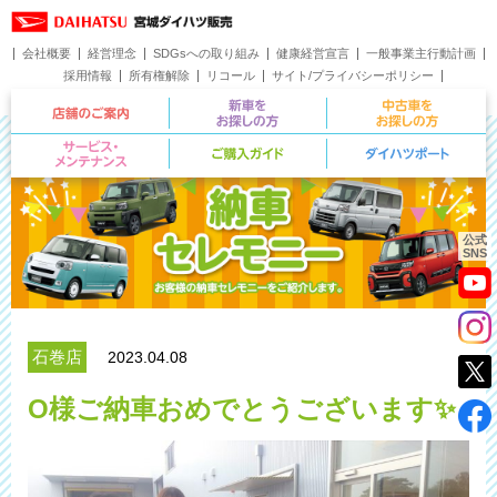
会社概要
経営理念
SDGsへの取り組み
健康経営宣言
一般事業主行動計画
採用情報
所有権解除
リコール
サイト/プライバシーポリシー
お問い合わせ
店舗のご案内
新車をお探しの方
サービス・メンテナンス
ご購入ガイド
公式
SNS
石巻店
2023.04.08
O様ご納車おめでとうございます✨