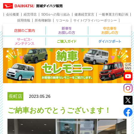
会社概要
経営理念
SDGsへの取り組み
健康経営宣言
一般事業主行動計画
採用情報
所有権解除
リコール
サイト/プライバシーポリシー
お問い合わせ
店舗のご案内
新車をお探しの方
サービス・メンテナンス
ご購入ガイド
公式
SNS
長町店
2023.05.26
ご納車おめでとうございます！