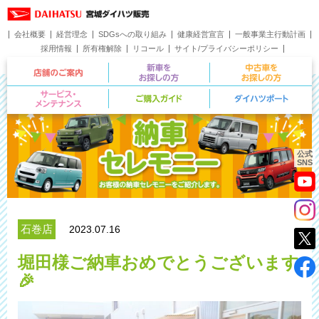
会社概要
経営理念
SDGsへの取り組み
健康経営宣言
一般事業主行動計画
採用情報
所有権解除
リコール
サイト/プライバシーポリシー
お問い合わせ
店舗のご案内
新車をお探しの方
サービス・メンテナンス
ご購入ガイド
公式
SNS
石巻店
2023.07.16
堀田様ご納車おめでとうございます
🎉