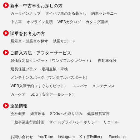
新車・中古車をお探しの方
カーラインナップ
ダイハツ車のある暮らし
納車セレモニー
中古車
オンライン見積
WEBカタログ
カタログ請求
試乗をお考えの方
展示車・試乗車を探す
試乗サポート
ご購入方法・アフターサービス
残価設定型クレジット（ワンダフルクレジット）
自動車保険
延長保証プラン
定期点検・車検
メンテナンスパック（ワンダフルパスポート）
WEB入庫予約（すぐらくピット）
スマパケ
メンテナンス
カーケア
SDS（安全データシート）
企業情報
会社概要
経営理念
SDGsへの取り組み
健康経営宣言
一般事業主行動計画
サイト/プライバシーポリシー
リコール
お問い合わせ
YouTube
Instagram
X（旧Twitter）
Facebook