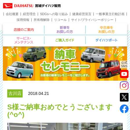
会社概要
経営理念
SDGsへの取り組み
健康経営宣言
一般事業主行動計画
採用情報
所有権解除
リコール
サイト/プライバシーポリシー
お問い合わせ
店舗のご案内
新車をお探しの方
サービス・メンテナンス
ご購入ガイド
公式
SNS
古川店
2018.04.21
S様ご納車おめでとうございます
(^o^)