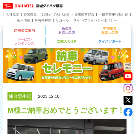
会社概要
経営理念
SDGsへの取り組み
健康経営宣言
一般事業主行動計画
採用情報
所有権解除
リコール
サイト/プライバシーポリシー
お問い合わせ
店舗のご案内
新車をお探しの方
サービス・メンテナンス
ご購入ガイド
公式
SNS
仙台栗生店
2023.12.10
M様ご納車おめでとうございます！