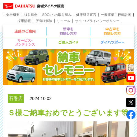
会社概要
経営理念
SDGsへの取り組み
健康経営宣言
一般事業主行動計画
採用情報
所有権解除
リコール
サイト/プライバシーポリシー
お問い合わせ
店舗のご案内
新車をお探しの方
サービス・メンテナンス
ご購入ガイド
公式
SNS
石巻店
2024.10.02
Ｓ様ご納車おめでとうございます🎊