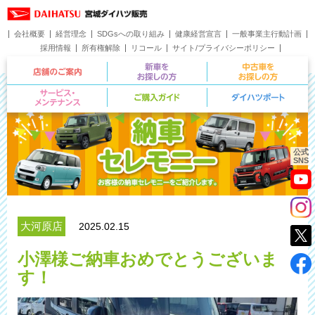
会社概要
経営理念
SDGsへの取り組み
健康経営宣言
一般事業主行動計画
採用情報
所有権解除
リコール
サイト/プライバシーポリシー
お問い合わせ
店舗のご案内
新車をお探しの方
サービス・メンテナンス
ご購入ガイド
公式
SNS
大河原店
2025.02.15
小澤様ご納車おめでとうございま
す！