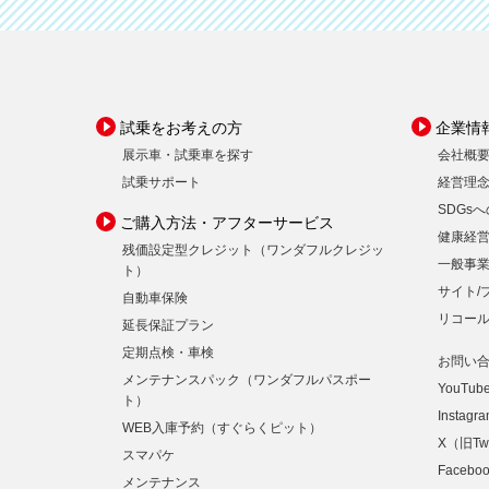
試乗をお考えの方
企業情
展示車・試乗車を探す
会社概
試乗サポート
経営理
SDGs
ご購入方法・アフターサービス
健康経
残価設定型クレジット（ワンダフルクレジッ
一般事
ト）
サイト/
自動車保険
リコー
延長保証プラン
定期点検・車検
お問い
メンテナンスパック（ワンダフルパスポー
YouTub
ト）
Instagr
WEB入庫予約（すぐらくピット）
X（旧Twi
スマパケ
Facebo
メンテナンス