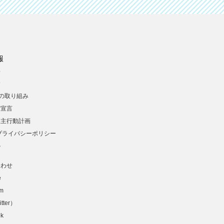
報
要
念
への取り組み
営宣言
業主行動計画
プライバシーポリシー
ル
合わせ
e
am
tter）
ok