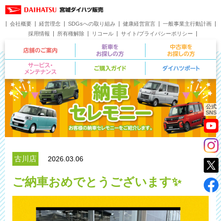
会社概要
経営理念
SDGsへの取り組み
健康経営宣言
一般事業主行動計画
採用情報
所有権解除
リコール
サイト/プライバシーポリシー
お問い合わせ
店舗のご案内
新車をお探しの方
サービス・メンテナンス
ご購入ガイド
公式
SNS
古川店
2026.03.06
ご納車おめでとうございます✨