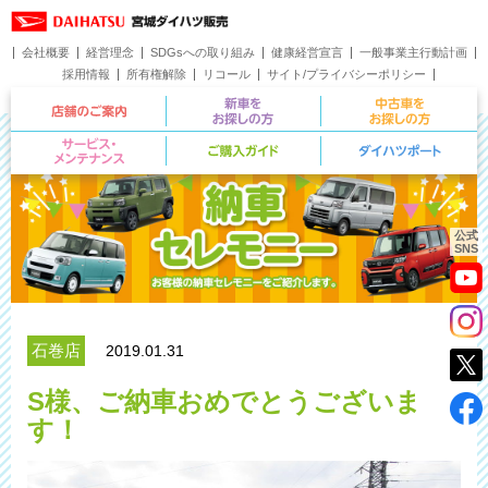
会社概要
経営理念
SDGsへの取り組み
健康経営宣言
一般事業主行動計画
採用情報
所有権解除
リコール
サイト/プライバシーポリシー
お問い合わせ
店舗のご案内
新車をお探しの方
サービス・メンテナンス
ご購入ガイド
公式
SNS
石巻店
2019.01.31
S様、ご納車おめでとうございま
す！