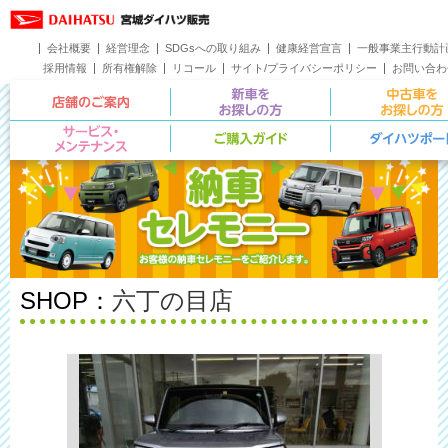
会社概要
経営理念
SDGsへの取り組み
健康経営宣言
一般事業主行動計
採用情報
所有権解除
リコール
サイト/プライバシーポリシー
お問い合わ
店舗のご案内
新車をお探しの方
サービス・メンテナンス
ご購入ガイド
SHOP：
六丁の目店