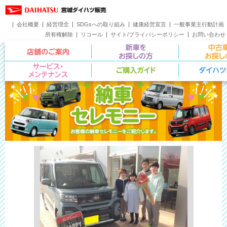
会社概要
経営理念
SDGsへの取り組み
健康経営宣言
一般事業主行動計画
所有権解除
リコール
サイト/プライバシーポリシー
お問い合わせ
店舗のご案内
新車をお探し
サービス・メンテナンス
ご購入ガイド