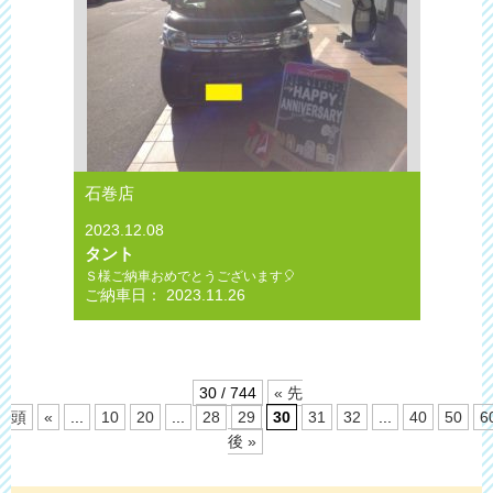
石巻店
2023.12.08
タント
Ｓ様ご納車おめでとうございます🎈
ご納車日： 2023.11.26
30 / 744
« 先
頭
«
...
10
20
...
28
29
30
31
32
...
40
50
6
後 »