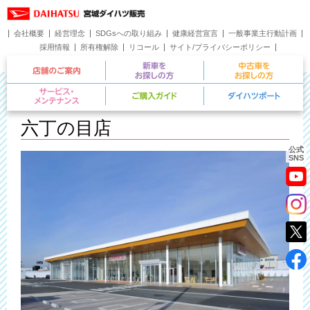
会社概要
経営理念
SDGsへの取り組み
健康経営宣言
一般事業主行動計画
採用情報
所有権解除
リコール
サイト/プライバシーポリシー
お問い合わせ
店舗のご案内
新車をお探しの方
サービス・メンテナンス
ご購入ガイド
六丁の目店
公式
SNS