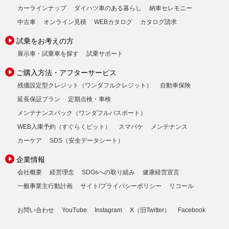
カーラインナップ
ダイハツ車のある暮らし
納車セレモニー
中古車
オンライン見積
WEBカタログ
カタログ請求
試乗をお考えの方
展示車・試乗車を探す
試乗サポート
ご購入方法・アフターサービス
残価設定型クレジット（ワンダフルクレジット）
自動車保険
延長保証プラン
定期点検・車検
メンテナンスパック（ワンダフルパスポート）
WEB入庫予約（すぐらくピット）
スマパケ
メンテナンス
カーケア
SDS（安全データシート）
企業情報
会社概要
経営理念
SDGsへの取り組み
健康経営宣言
一般事業主行動計画
サイト/プライバシーポリシー
リコール
お問い合わせ
YouTube
Instagram
X（旧Twitter）
Facebook