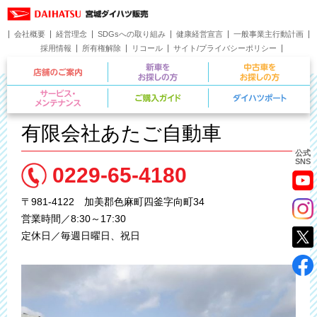
会社概要
経営理念
SDGsへの取り組み
健康経営宣言
一般事業主行動計画
採用情報
所有権解除
リコール
サイト/プライバシーポリシー
お問い合わせ
店舗のご案内
新車をお探しの方
サービス・メンテナンス
ご購入ガイド
有限会社あたご自動車
公式
SNS
0229-65-4180
〒981-4122 加美郡色麻町四釜字向町34
営業時間／8:30～17:30
定休日／毎週日曜日、祝日