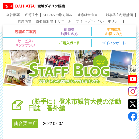
会社概要
経営理念
SDGsへの取り組み
健康経営宣言
一般事業主行動計画
採用情報
所有権解除
リコール
サイト/プライバシーポリシー
お問い合わせ
店舗のご案内
新車をお探しの方
サービス・メンテナンス
ご購入ガイド
公式
SNS
（勝手に）登米市親善大使の活動
日誌 番外編
仙台栗生店
2022.07.07