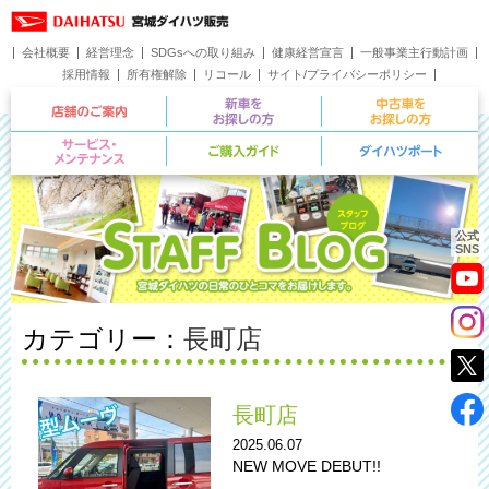
会社概要
経営理念
SDGsへの取り組み
健康経営宣言
一般事業主行動計画
採用情報
所有権解除
リコール
サイト/プライバシーポリシー
お問い合わせ
店舗のご案内
新車をお探しの方
サービス・メンテナンス
ご購入ガイド
公式
SNS
カテゴリー：
長町店
長町店
2025.06.07
NEW MOVE DEBUT!!