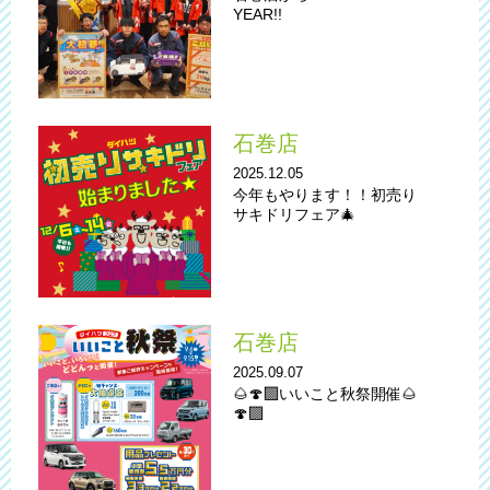
YEAR!!
石巻店
2025.12.05
今年もやります！！初売り
サキドリフェア🎄
石巻店
2025.09.07
🌰🍄‍🟫いいこと秋祭開催🌰
🍄‍🟫