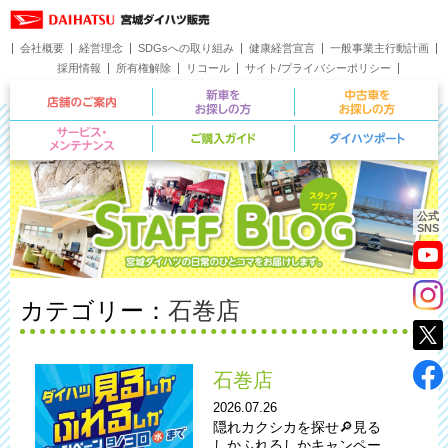
会社概要
経営理念
SDGsへの取り組み
健康経営宣言
一般事業主行動計画
採用情報
所有権解除
リコール
サイト/プライバシーポリシー
お問い合わせ
店舗のご案内
新車をお探しの方
サービス・メンテナンス
ご購入ガイド
公式
SNS
カテゴリー：
石巻店
石巻店
2026.07.26
隠れカクシカを探せ🔎見る
しかふれるしかキャンペー