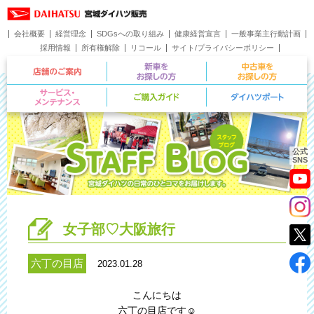
会社概要
経営理念
SDGsへの取り組み
健康経営宣言
一般事業主行動計画
採用情報
所有権解除
リコール
サイト/プライバシーポリシー
お問い合わせ
店舗のご案内
新車をお探しの方
サービス・メンテナンス
ご購入ガイド
公式
SNS
女子部♡大阪旅行
六丁の目店
2023.01.28
こんにちは
六丁の目店です☺︎